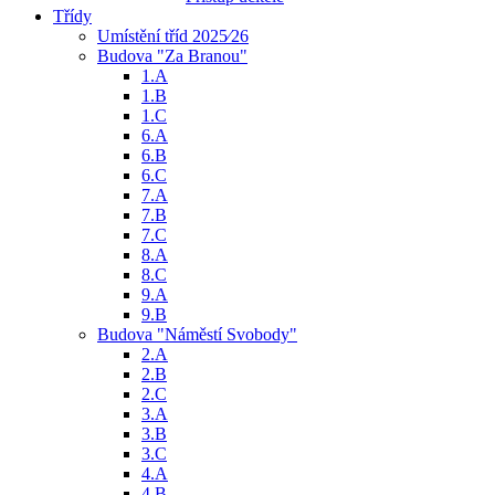
Třídy
Umístění tříd 2025⁄26
Budova "Za Branou"
1.A
1.B
1.C
6.A
6.B
6.C
7.A
7.B
7.C
8.A
8.C
9.A
9.B
Budova "Náměstí Svobody"
2.A
2.B
2.C
3.A
3.B
3.C
4.A
4.B