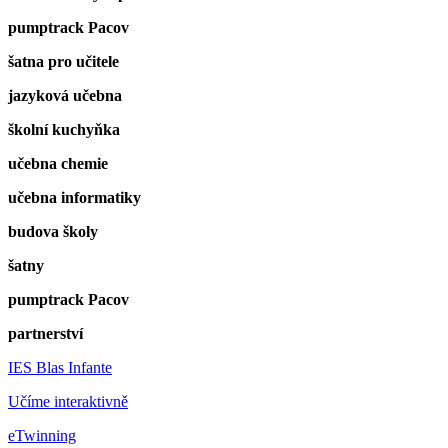
pumptrack Pacov
šatna pro učitele
jazyková učebna
školní kuchyňka
učebna chemie
učebna informatiky
budova školy
šatny
pumptrack Pacov
partnerství
IES Blas Infante
Učíme interaktivně
eTwinning