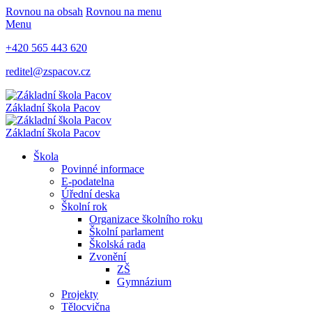
Rovnou na obsah
Rovnou na menu
Menu
+420 565 443 620
reditel@zspacov.cz
Základní škola
Pacov
Základní škola
Pacov
Škola
Povinné informace
E-podatelna
Úřední deska
Školní rok
Organizace školního roku
Školní parlament
Školská rada
Zvonění
ZŠ
Gymnázium
Projekty
Tělocvična