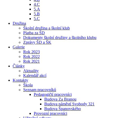
4.C
5.A
5.B
5.C
Družina
Školní družina a školní klub
Platba za ŠD
Dokumenty školní družiny a školního klubu
Zprávy ŠD a ŠK
Galerie
Rok 2023
Rok 2022
Rok 2021
Články
Aktuality
Kalendář akcí
Kontakty
Škola
Seznam pracovníků
Pedagogičtí pracovníci
Budova Za Branou
Budova náměstí Svobody 321
Budova Španovského
Provozní pracovníci