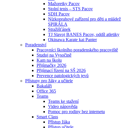
Mažoretky Pacov
Stolní tenis – STS Pacov
SDH Pacov
Nízkoprahové zařízení pro děti a mládež
SPIRÁLA
Stražišťánek
TJ Slavoj BANES Pacov, oddíl atletiky
Okinawa Karate kai Panter
Poradenství
Pracovníci školního poradenského pracoviště
Studuj na Vysočině
Kam na školu
Přijímačky 2026
Přijímací řízení na SŠ 2026
Prevence patologických jevů
Přístupy pro žáky a učitele
Bakaláři
Office 365
Teams
Teams ke stažení
Video nápověda
Pomoc pro rodiny bez internetu
Smart Class
Přístup žáka
Přístup učitele