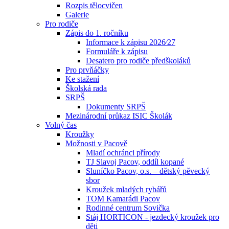
Rozpis tělocvičen
Galerie
Pro rodiče
Zápis do 1. ročníku
Informace k zápisu 2026⁄27
Formuláře k zápisu
Desatero pro rodiče předškoláků
Pro prvňáčky
Ke stažení
Školská rada
SRPŠ
Dokumenty SRPŠ
Mezinárodní průkaz ISIC Školák
Volný čas
Kroužky
Možnosti v Pacově
Mladí ochránci přírody
TJ Slavoj Pacov, oddíl kopané
Sluníčko Pacov, o.s. – dětský pěvecký
sbor
Kroužek mladých rybářů
TOM Kamarádi Pacov
Rodinné centrum Sovička
Stáj HORTICON - jezdecký kroužek pro
děti