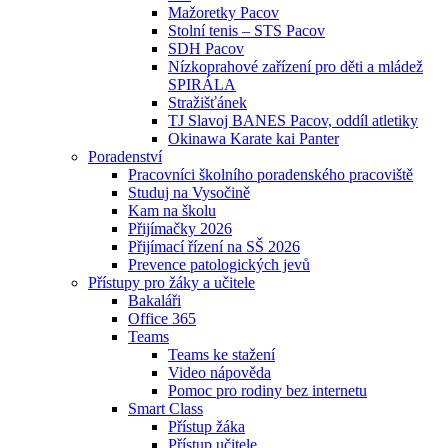
Mažoretky Pacov
Stolní tenis – STS Pacov
SDH Pacov
Nízkoprahové zařízení pro děti a mládež
SPIRÁLA
Stražišťánek
TJ Slavoj BANES Pacov, oddíl atletiky
Okinawa Karate kai Panter
Poradenství
Pracovníci školního poradenského pracoviště
Studuj na Vysočině
Kam na školu
Přijímačky 2026
Přijímací řízení na SŠ 2026
Prevence patologických jevů
Přístupy pro žáky a učitele
Bakaláři
Office 365
Teams
Teams ke stažení
Video nápověda
Pomoc pro rodiny bez internetu
Smart Class
Přístup žáka
Přístup učitele