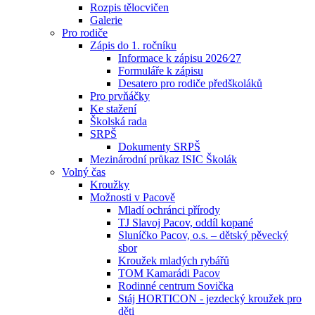
Rozpis tělocvičen
Galerie
Pro rodiče
Zápis do 1. ročníku
Informace k zápisu 2026⁄27
Formuláře k zápisu
Desatero pro rodiče předškoláků
Pro prvňáčky
Ke stažení
Školská rada
SRPŠ
Dokumenty SRPŠ
Mezinárodní průkaz ISIC Školák
Volný čas
Kroužky
Možnosti v Pacově
Mladí ochránci přírody
TJ Slavoj Pacov, oddíl kopané
Sluníčko Pacov, o.s. – dětský pěvecký
sbor
Kroužek mladých rybářů
TOM Kamarádi Pacov
Rodinné centrum Sovička
Stáj HORTICON - jezdecký kroužek pro
děti