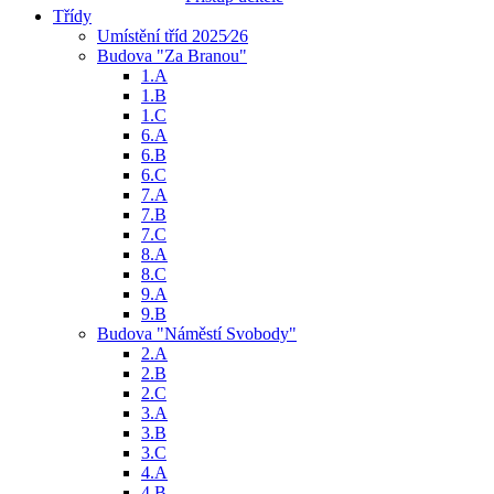
Třídy
Umístění tříd 2025⁄26
Budova "Za Branou"
1.A
1.B
1.C
6.A
6.B
6.C
7.A
7.B
7.C
8.A
8.C
9.A
9.B
Budova "Náměstí Svobody"
2.A
2.B
2.C
3.A
3.B
3.C
4.A
4.B