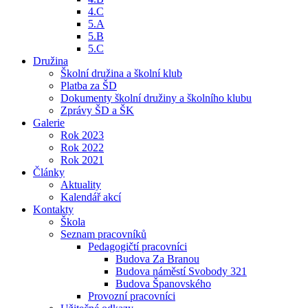
4.C
5.A
5.B
5.C
Družina
Školní družina a školní klub
Platba za ŠD
Dokumenty školní družiny a školního klubu
Zprávy ŠD a ŠK
Galerie
Rok 2023
Rok 2022
Rok 2021
Články
Aktuality
Kalendář akcí
Kontakty
Škola
Seznam pracovníků
Pedagogičtí pracovníci
Budova Za Branou
Budova náměstí Svobody 321
Budova Španovského
Provozní pracovníci