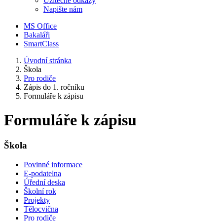
Užitečné odkazy
Napište nám
MS Office
Bakaláři
SmartClass
Úvodní stránka
Škola
Pro rodiče
Zápis do 1. ročníku
Formuláře k zápisu
Formuláře k zápisu
Škola
Povinné informace
E-podatelna
Úřední deska
Školní rok
Projekty
Tělocvična
Pro rodiče