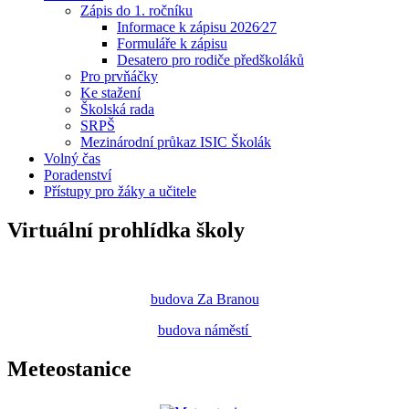
Zápis do 1. ročníku
Informace k zápisu 2026⁄27
Formuláře k zápisu
Desatero pro rodiče předškoláků
Pro prvňáčky
Ke stažení
Školská rada
SRPŠ
Mezinárodní průkaz ISIC Školák
Volný čas
Poradenství
Přístupy pro žáky a učitele
Virtuální prohlídka školy
budova Za Branou
budova náměstí
Meteostanice