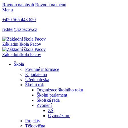
Rovnou na obsah
Rovnou na menu
Menu
+420 565 443 620
reditel@zspacov.cz
Základní škola
Pacov
Základní škola
Pacov
Škola
Povinné informace
E-podatelna
Úřední deska
Školní rok
Organizace školního roku
Školní parlament
Školská rada
Zvonění
ZŠ
Gymnázium
Projekty
Tělocvična