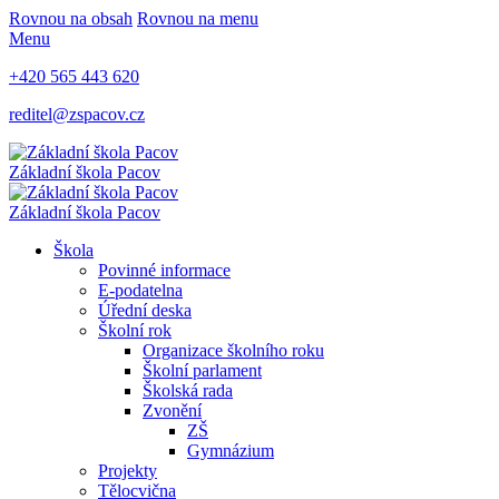
Rovnou na obsah
Rovnou na menu
Menu
+420 565 443 620
reditel@zspacov.cz
Základní škola
Pacov
Základní škola
Pacov
Škola
Povinné informace
E-podatelna
Úřední deska
Školní rok
Organizace školního roku
Školní parlament
Školská rada
Zvonění
ZŠ
Gymnázium
Projekty
Tělocvična