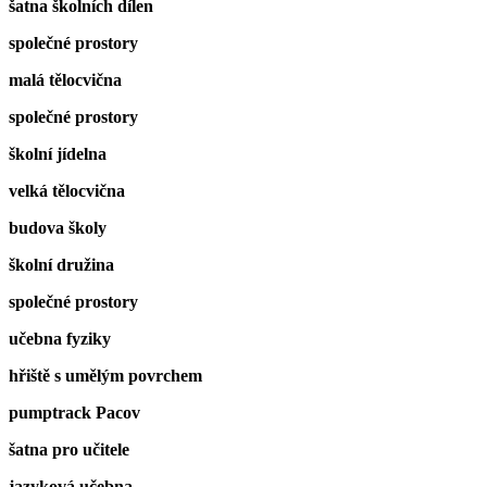
šatna školních dílen
společné prostory
malá tělocvična
společné prostory
školní jídelna
velká tělocvična
budova školy
školní družina
společné prostory
učebna fyziky
hřiště s umělým povrchem
pumptrack Pacov
šatna pro učitele
jazyková učebna