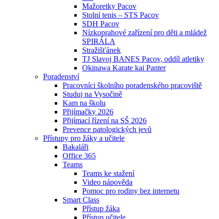
Mažoretky Pacov
Stolní tenis – STS Pacov
SDH Pacov
Nízkoprahové zařízení pro děti a mládež
SPIRÁLA
Stražišťánek
TJ Slavoj BANES Pacov, oddíl atletiky
Okinawa Karate kai Panter
Poradenství
Pracovníci školního poradenského pracoviště
Studuj na Vysočině
Kam na školu
Přijímačky 2026
Přijímací řízení na SŠ 2026
Prevence patologických jevů
Přístupy pro žáky a učitele
Bakaláři
Office 365
Teams
Teams ke stažení
Video nápověda
Pomoc pro rodiny bez internetu
Smart Class
Přístup žáka
Přístup učitele