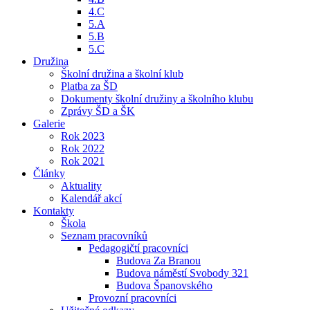
4.C
5.A
5.B
5.C
Družina
Školní družina a školní klub
Platba za ŠD
Dokumenty školní družiny a školního klubu
Zprávy ŠD a ŠK
Galerie
Rok 2023
Rok 2022
Rok 2021
Články
Aktuality
Kalendář akcí
Kontakty
Škola
Seznam pracovníků
Pedagogičtí pracovníci
Budova Za Branou
Budova náměstí Svobody 321
Budova Španovského
Provozní pracovníci