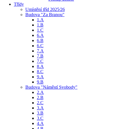
Třídy
Umístění tříd 2025⁄26
Budova "Za Branou"
1.A
1.B
1.C
6.A
6.B
6.C
7.A
7.B
7.C
8.A
8.C
9.A
9.B
Budova "Náměstí Svobody"
2.A
2.B
2.C
3.A
3.B
3.C
4.A
4.B