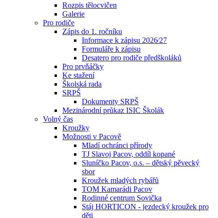
Rozpis tělocvičen
Galerie
Pro rodiče
Zápis do 1. ročníku
Informace k zápisu 2026⁄27
Formuláře k zápisu
Desatero pro rodiče předškoláků
Pro prvňáčky
Ke stažení
Školská rada
SRPŠ
Dokumenty SRPŠ
Mezinárodní průkaz ISIC Školák
Volný čas
Kroužky
Možnosti v Pacově
Mladí ochránci přírody
TJ Slavoj Pacov, oddíl kopané
Sluníčko Pacov, o.s. – dětský pěvecký
sbor
Kroužek mladých rybářů
TOM Kamarádi Pacov
Rodinné centrum Sovička
Stáj HORTICON - jezdecký kroužek pro
děti