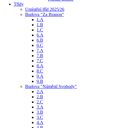
Třídy
Umístění tříd 2025⁄26
Budova "Za Branou"
1.A
1.B
1.C
6.A
6.B
6.C
7.A
7.B
7.C
8.A
8.C
9.A
9.B
Budova "Náměstí Svobody"
2.A
2.B
2.C
3.A
3.B
3.C
4.A
4.B