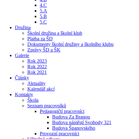
4.C
5.A
5.B
5.C
Družina
Školní družina a školní klub
Platba za ŠD
Dokumenty školní družiny a školního klubu
Zprávy ŠD a ŠK
Galerie
Rok 2023
Rok 2022
Rok 2021
Články
Aktuality
Kalendář akcí
Kontakty
Škola
Seznam pracovníků
Pedagogičtí pracovníci
Budova Za Branou
Budova náměstí Svobody 321
Budova Španovského
Provozní pracovníci