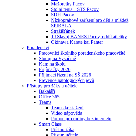
Mažoretky Pacov
Stolní tenis – STS Pacov
SDH Pacov
Nízkoprahové zařízení pro děti a mládež
SPIRÁLA
Stražišťánek
TJ Slavoj BANES Pacov, oddíl atletiky
Okinawa Karate kai Panter
Poradenství
Pracovníci školního poradenského pracoviště
Studuj na Vysočině
Kam na školu
Přijímačky 2026
Přijímací řízení na SŠ 2026
Prevence patologických jevů
Přístupy pro žáky a učitele
Bakaláři
Office 365
Teams
Teams ke stažení
Video nápověda
Pomoc pro rodiny bez internetu
Smart Class
Přístup žáka
Přístup učitele