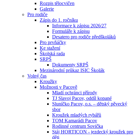
Rozpis tělocvičen
Galerie
Pro rodiče
Zápis do 1. ročníku
Informace k zápisu 2026⁄27
Formuláře k zápisu
Desatero pro rodiče předškoláků
Pro prvňáčky
Ke stažení
Školská rada
SRPŠ
Dokumenty SRPŠ
Mezinárodní průkaz ISIC Školák
Volný čas
Kroužky
Možnosti v Pacově
Mladí ochránci přírody
TJ Slavoj Pacov, oddíl kopané
Sluníčko Pacov, o.s. – dětský pěvecký
sbor
Kroužek mladých rybářů
TOM Kamarádi Pacov
Rodinné centrum Sovička
Stáj HORTICON - jezdecký kroužek pro
děti