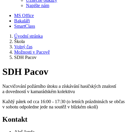
Užitečné odkazy
Napište nám
MS Office
Bakaláři
SmartClass
Úvodní stránka
Škola
Volný čas
Možnosti v Pacově
SDH Pacov
SDH Pacov
Nacvičování požárního útoku a získávání hasičských znalostí
a dovedností v kamarádském kolektivu
Každý pátek od cca 16:00 - 17:30 (o letních prázdninách se občas
v sobotu odpoledne jede na soutěž v blízkém okolí)
Kontakt
Aleš Janda,