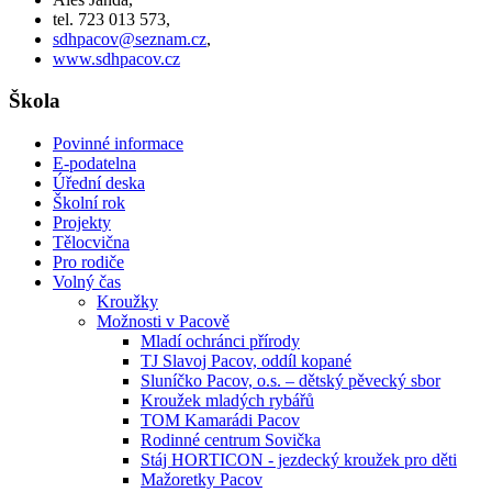
tel. 723 013 573,
sdhpacov@seznam.cz
,
www.sdhpacov.cz
Škola
Povinné informace
E-podatelna
Úřední deska
Školní rok
Projekty
Tělocvična
Pro rodiče
Volný čas
Kroužky
Možnosti v Pacově
Mladí ochránci přírody
TJ Slavoj Pacov, oddíl kopané
Sluníčko Pacov, o.s. – dětský pěvecký sbor
Kroužek mladých rybářů
TOM Kamarádi Pacov
Rodinné centrum Sovička
Stáj HORTICON - jezdecký kroužek pro děti
Mažoretky Pacov