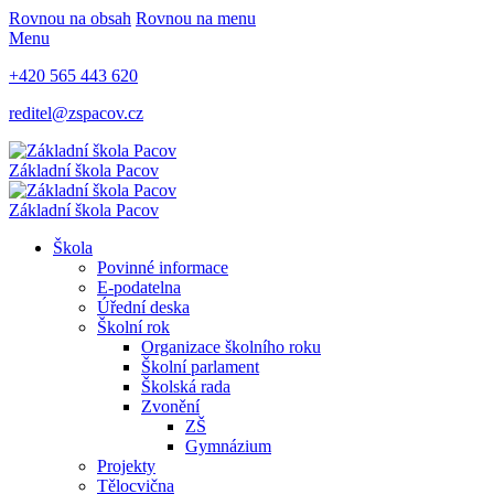
Rovnou na obsah
Rovnou na menu
Menu
+420 565 443 620
reditel@zspacov.cz
Základní škola
Pacov
Základní škola
Pacov
Škola
Povinné informace
E-podatelna
Úřední deska
Školní rok
Organizace školního roku
Školní parlament
Školská rada
Zvonění
ZŠ
Gymnázium
Projekty
Tělocvična