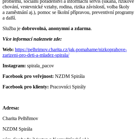
problémů, sociální poradenství a informační servis (šikana, rizikové
chování, vrstevnické vztahy, rodina, rizika závislostí, volba školy
a zaměstnání aj.), pomoc se školní přípravou, preventivní programy
a další.
Služba je
dobrovolná, anonymní a zdarma
.
Více informací naleznete zde:
Web:
https://pelhrimov.charita.cz/jak-pomahame/nizkoprahove-
zarizeni-pro-deti-a-mladez-spirala/
Instagram:
spirala­_pacov
Facebook pro veřejnost:
NZDM Spirála
Facebook pro klienty:
Pracovníci Spirály
Adresa:
Charita Pelhřimov
NZDM Spirála