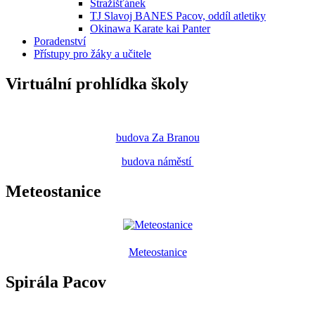
Stražišťánek
TJ Slavoj BANES Pacov, oddíl atletiky
Okinawa Karate kai Panter
Poradenství
Přístupy pro žáky a učitele
Virtuální prohlídka školy
budova Za Branou
budova náměstí
Meteostanice
Meteostanice
Spirála Pacov