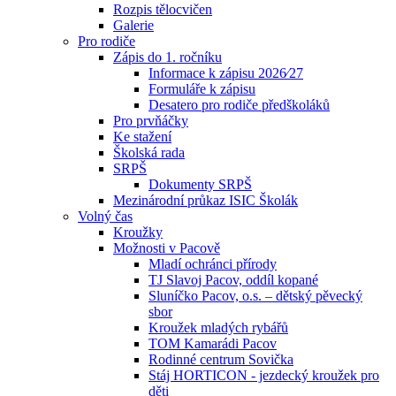
Rozpis tělocvičen
Galerie
Pro rodiče
Zápis do 1. ročníku
Informace k zápisu 2026⁄27
Formuláře k zápisu
Desatero pro rodiče předškoláků
Pro prvňáčky
Ke stažení
Školská rada
SRPŠ
Dokumenty SRPŠ
Mezinárodní průkaz ISIC Školák
Volný čas
Kroužky
Možnosti v Pacově
Mladí ochránci přírody
TJ Slavoj Pacov, oddíl kopané
Sluníčko Pacov, o.s. – dětský pěvecký
sbor
Kroužek mladých rybářů
TOM Kamarádi Pacov
Rodinné centrum Sovička
Stáj HORTICON - jezdecký kroužek pro
děti