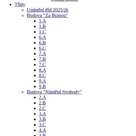
Třídy
Umístění tříd 2025⁄26
Budova "Za Branou"
1.A
1.B
1.C
6.A
6.B
6.C
7.A
7.B
7.C
8.A
8.C
9.A
9.B
Budova "Náměstí Svobody"
2.A
2.B
2.C
3.A
3.B
3.C
4.A
4.B