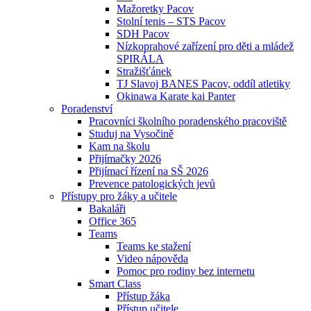
Mažoretky Pacov
Stolní tenis – STS Pacov
SDH Pacov
Nízkoprahové zařízení pro děti a mládež
SPIRÁLA
Stražišťánek
TJ Slavoj BANES Pacov, oddíl atletiky
Okinawa Karate kai Panter
Poradenství
Pracovníci školního poradenského pracoviště
Studuj na Vysočině
Kam na školu
Přijímačky 2026
Přijímací řízení na SŠ 2026
Prevence patologických jevů
Přístupy pro žáky a učitele
Bakaláři
Office 365
Teams
Teams ke stažení
Video nápověda
Pomoc pro rodiny bez internetu
Smart Class
Přístup žáka
Přístup učitele