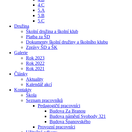
4.C
5.A
5.B
5.C
Družina
Školní družina a školní klub
Platba za ŠD
Dokumenty školní družiny a školního klubu
Zprávy ŠD a ŠK
Galerie
Rok 2023
Rok 2022
Rok 2021
Články
Aktuality
Kalendář akcí
Kontakty
Škola
Seznam pracovníků
Pedagogičtí pracovníci
Budova Za Branou
Budova náměstí Svobody 321
Budova Španovského
Provozní pracovníci