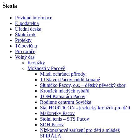
Škola
Povinné informace
E-podatelna
Úřední deska
Školní rok
Projekty
Tělocvična
Pro rodiče
Volný čas
Kroužky
Možnosti v Pacově
Mladí ochránci přírody
TJ Slavoj Pacov, oddíl kopané
Sluníčko Pacov, o.s. – dětský pěvecký sbor
Kroužek mladých rybářů
TOM Kamarádi Pacov
Rodinné centrum Sovička
Stáj HORTICON - jezdecký kroužek pro děti
Mažoretky Pacov
Stolní tenis – STS Pacov
SDH Pacov
Nízkoprahové zařízení pro děti a mládež
SPIRÁLA