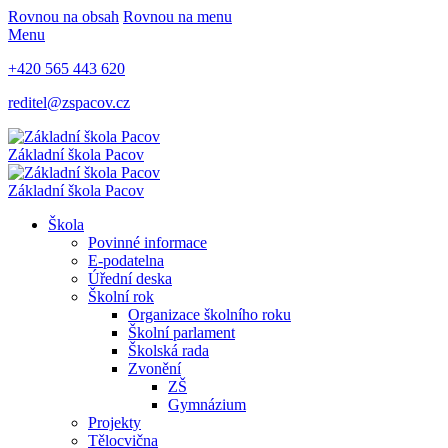
Rovnou na obsah
Rovnou na menu
Menu
+420 565 443 620
reditel@zspacov.cz
Základní škola
Pacov
Základní škola
Pacov
Škola
Povinné informace
E-podatelna
Úřední deska
Školní rok
Organizace školního roku
Školní parlament
Školská rada
Zvonění
ZŠ
Gymnázium
Projekty
Tělocvična