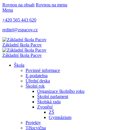
Rovnou na obsah
Rovnou na menu
Menu
+420 565 443 620
reditel@zspacov.cz
Základní škola
Pacov
Základní škola
Pacov
Škola
Povinné informace
E-podatelna
Úřední deska
Školní rok
Organizace školního roku
Školní parlament
Školská rada
Zvonění
ZŠ
Gymnázium
Projekty
Tělocvična