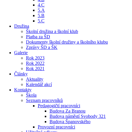
4.C
5.A
5.B
5.C
Družina
Školní družina a školní klub
Platba za ŠD
Dokumenty školní družiny a školního klubu
Zprávy ŠD a ŠK
Galerie
Rok 2023
Rok 2022
Rok 2021
Články
Aktuality
Kalendář akcí
Kontakty
Škola
Seznam pracovníků
Pedagogičtí pracovníci
Budova Za Branou
Budova náměstí Svobody 321
Budova Španovského
Provozní pracovníci