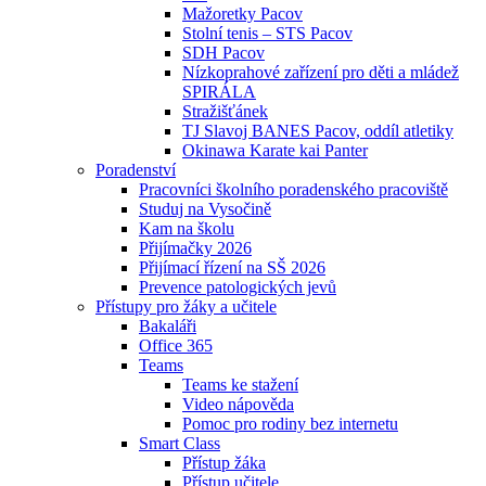
Mažoretky Pacov
Stolní tenis – STS Pacov
SDH Pacov
Nízkoprahové zařízení pro děti a mládež
SPIRÁLA
Stražišťánek
TJ Slavoj BANES Pacov, oddíl atletiky
Okinawa Karate kai Panter
Poradenství
Pracovníci školního poradenského pracoviště
Studuj na Vysočině
Kam na školu
Přijímačky 2026
Přijímací řízení na SŠ 2026
Prevence patologických jevů
Přístupy pro žáky a učitele
Bakaláři
Office 365
Teams
Teams ke stažení
Video nápověda
Pomoc pro rodiny bez internetu
Smart Class
Přístup žáka
Přístup učitele