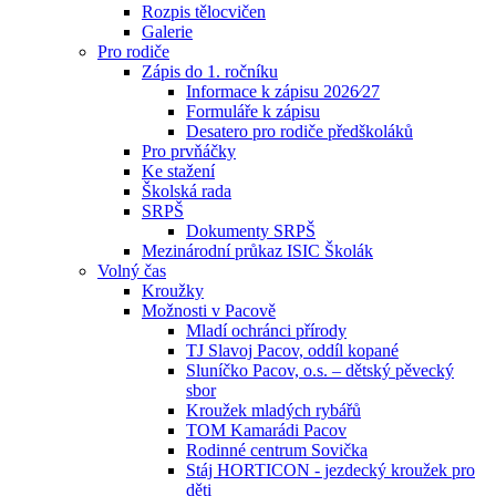
Rozpis tělocvičen
Galerie
Pro rodiče
Zápis do 1. ročníku
Informace k zápisu 2026⁄27
Formuláře k zápisu
Desatero pro rodiče předškoláků
Pro prvňáčky
Ke stažení
Školská rada
SRPŠ
Dokumenty SRPŠ
Mezinárodní průkaz ISIC Školák
Volný čas
Kroužky
Možnosti v Pacově
Mladí ochránci přírody
TJ Slavoj Pacov, oddíl kopané
Sluníčko Pacov, o.s. – dětský pěvecký
sbor
Kroužek mladých rybářů
TOM Kamarádi Pacov
Rodinné centrum Sovička
Stáj HORTICON - jezdecký kroužek pro
děti