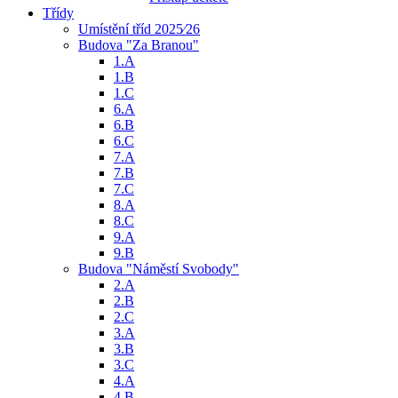
Třídy
Umístění tříd 2025⁄26
Budova "Za Branou"
1.A
1.B
1.C
6.A
6.B
6.C
7.A
7.B
7.C
8.A
8.C
9.A
9.B
Budova "Náměstí Svobody"
2.A
2.B
2.C
3.A
3.B
3.C
4.A
4.B