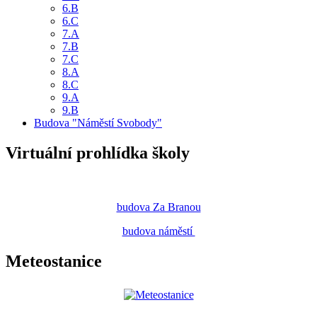
6.B
6.C
7.A
7.B
7.C
8.A
8.C
9.A
9.B
Budova "Náměstí Svobody"
Virtuální prohlídka školy
budova Za Branou
budova náměstí
Meteostanice