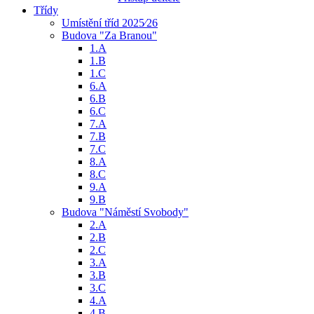
Třídy
Umístění tříd 2025⁄26
Budova "Za Branou"
1.A
1.B
1.C
6.A
6.B
6.C
7.A
7.B
7.C
8.A
8.C
9.A
9.B
Budova "Náměstí Svobody"
2.A
2.B
2.C
3.A
3.B
3.C
4.A
4.B