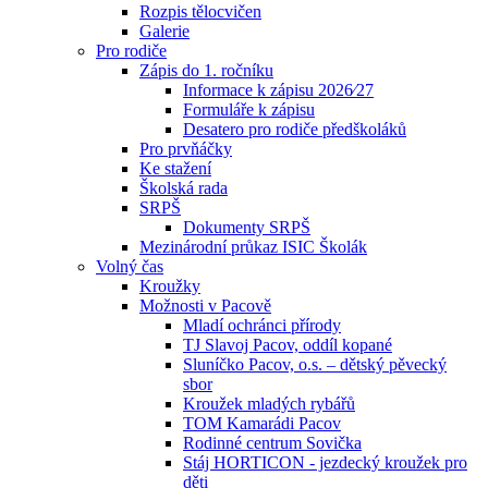
Rozpis tělocvičen
Galerie
Pro rodiče
Zápis do 1. ročníku
Informace k zápisu 2026⁄27
Formuláře k zápisu
Desatero pro rodiče předškoláků
Pro prvňáčky
Ke stažení
Školská rada
SRPŠ
Dokumenty SRPŠ
Mezinárodní průkaz ISIC Školák
Volný čas
Kroužky
Možnosti v Pacově
Mladí ochránci přírody
TJ Slavoj Pacov, oddíl kopané
Sluníčko Pacov, o.s. – dětský pěvecký
sbor
Kroužek mladých rybářů
TOM Kamarádi Pacov
Rodinné centrum Sovička
Stáj HORTICON - jezdecký kroužek pro
děti