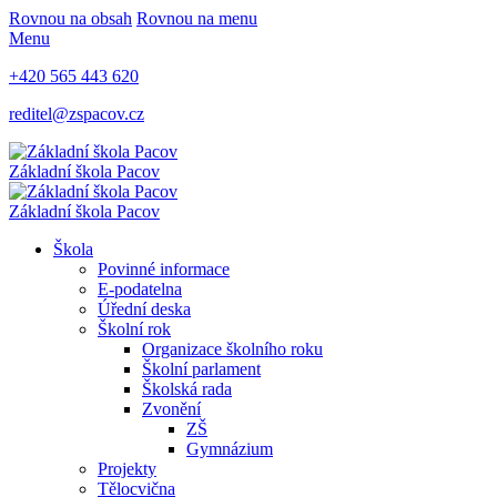
Rovnou na obsah
Rovnou na menu
Menu
+420 565 443 620
reditel@zspacov.cz
Základní škola
Pacov
Základní škola
Pacov
Škola
Povinné informace
E-podatelna
Úřední deska
Školní rok
Organizace školního roku
Školní parlament
Školská rada
Zvonění
ZŠ
Gymnázium
Projekty
Tělocvična