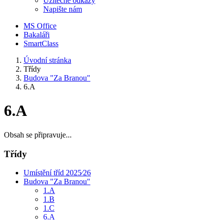
Užitečné odkazy
Napište nám
MS Office
Bakaláři
SmartClass
Úvodní stránka
Třídy
Budova "Za Branou"
6.A
6.A
Obsah se připravuje...
Třídy
Umístění tříd 2025⁄26
Budova "Za Branou"
1.A
1.B
1.C
6.A