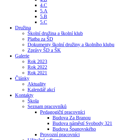
4.C
5.A
5.B
5.C
Družina
Školní družina a školní klub
Platba za ŠD
Dokumenty školní družiny a školního klubu
Zprávy ŠD a ŠK
Galerie
Rok 2023
Rok 2022
Rok 2021
Články
Aktuality
Kalendář akcí
Kontakty
Škola
Seznam pracovníků
Pedagogičtí pracovníci
Budova Za Branou
Budova náměstí Svobody 321
Budova Španovského
Provozní pracovníci