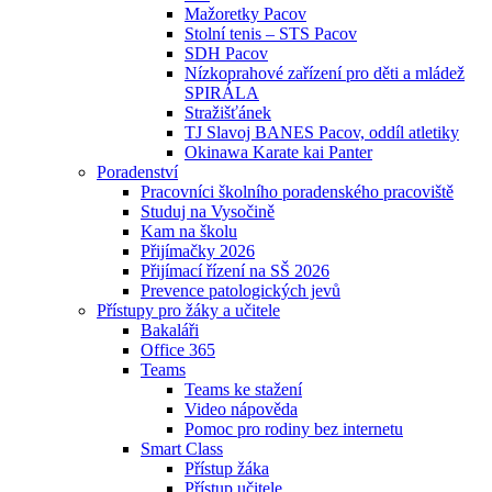
Mažoretky Pacov
Stolní tenis – STS Pacov
SDH Pacov
Nízkoprahové zařízení pro děti a mládež
SPIRÁLA
Stražišťánek
TJ Slavoj BANES Pacov, oddíl atletiky
Okinawa Karate kai Panter
Poradenství
Pracovníci školního poradenského pracoviště
Studuj na Vysočině
Kam na školu
Přijímačky 2026
Přijímací řízení na SŠ 2026
Prevence patologických jevů
Přístupy pro žáky a učitele
Bakaláři
Office 365
Teams
Teams ke stažení
Video nápověda
Pomoc pro rodiny bez internetu
Smart Class
Přístup žáka
Přístup učitele