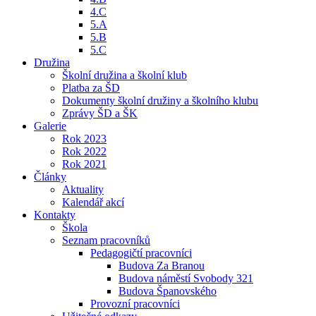
4.C
5.A
5.B
5.C
Družina
Školní družina a školní klub
Platba za ŠD
Dokumenty školní družiny a školního klubu
Zprávy ŠD a ŠK
Galerie
Rok 2023
Rok 2022
Rok 2021
Články
Aktuality
Kalendář akcí
Kontakty
Škola
Seznam pracovníků
Pedagogičtí pracovníci
Budova Za Branou
Budova náměstí Svobody 321
Budova Španovského
Provozní pracovníci