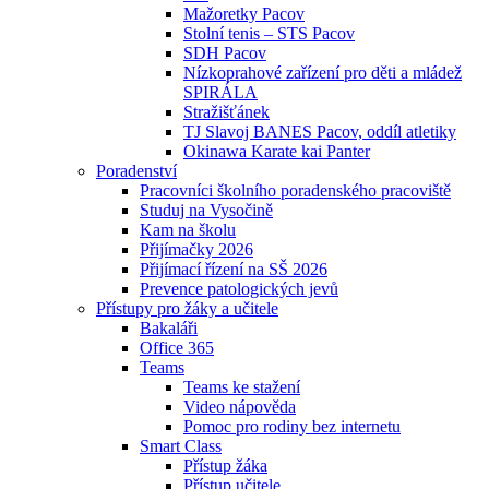
Mažoretky Pacov
Stolní tenis – STS Pacov
SDH Pacov
Nízkoprahové zařízení pro děti a mládež
SPIRÁLA
Stražišťánek
TJ Slavoj BANES Pacov, oddíl atletiky
Okinawa Karate kai Panter
Poradenství
Pracovníci školního poradenského pracoviště
Studuj na Vysočině
Kam na školu
Přijímačky 2026
Přijímací řízení na SŠ 2026
Prevence patologických jevů
Přístupy pro žáky a učitele
Bakaláři
Office 365
Teams
Teams ke stažení
Video nápověda
Pomoc pro rodiny bez internetu
Smart Class
Přístup žáka
Přístup učitele