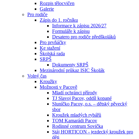
Rozpis tělocvičen
Galerie
Pro rodiče
Zápis do 1. ročníku
Informace k zápisu 2026⁄27
Formuláře k zápisu
Desatero pro rodiče předškoláků
Pro prvňáčky
Ke stažení
Školská rada
SRPŠ
Dokumenty SRPŠ
Mezinárodní průkaz ISIC Školák
Volný čas
Kroužky
Možnosti v Pacově
Mladí ochránci přírody
TJ Slavoj Pacov, oddíl kopané
Sluníčko Pacov, o.s. – dětský pěvecký
sbor
Kroužek mladých rybářů
TOM Kamarádi Pacov
Rodinné centrum Sovička
Stáj HORTICON - jezdecký kroužek pro
děti