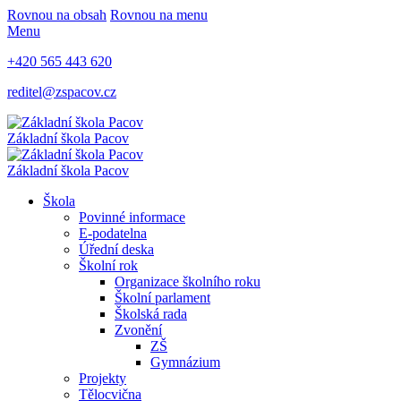
Rovnou na obsah
Rovnou na menu
Menu
+420 565 443 620
reditel@zspacov.cz
Základní škola
Pacov
Základní škola
Pacov
Škola
Povinné informace
E-podatelna
Úřední deska
Školní rok
Organizace školního roku
Školní parlament
Školská rada
Zvonění
ZŠ
Gymnázium
Projekty
Tělocvična