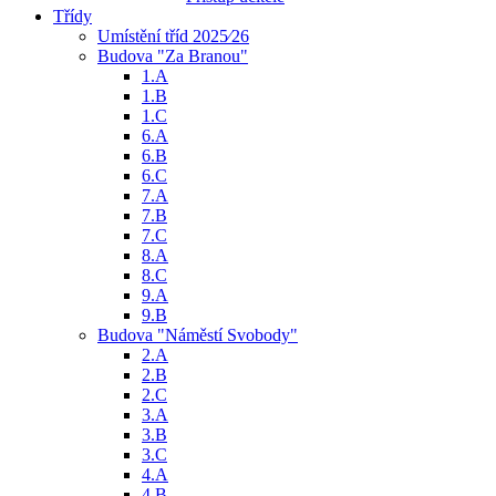
Třídy
Umístění tříd 2025⁄26
Budova "Za Branou"
1.A
1.B
1.C
6.A
6.B
6.C
7.A
7.B
7.C
8.A
8.C
9.A
9.B
Budova "Náměstí Svobody"
2.A
2.B
2.C
3.A
3.B
3.C
4.A
4.B