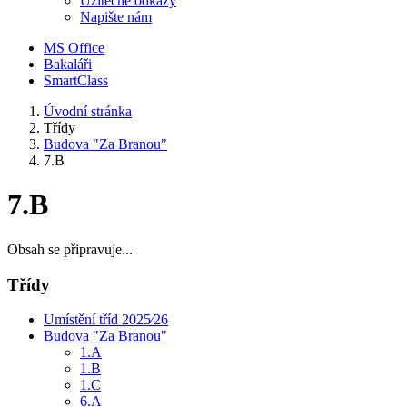
Užitečné odkazy
Napište nám
MS Office
Bakaláři
SmartClass
Úvodní stránka
Třídy
Budova "Za Branou"
7.B
7.B
Obsah se připravuje...
Třídy
Umístění tříd 2025⁄26
Budova "Za Branou"
1.A
1.B
1.C
6.A