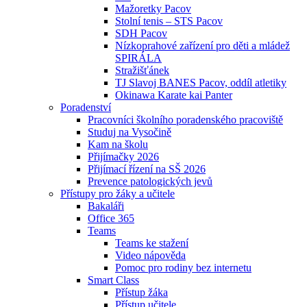
Mažoretky Pacov
Stolní tenis – STS Pacov
SDH Pacov
Nízkoprahové zařízení pro děti a mládež
SPIRÁLA
Stražišťánek
TJ Slavoj BANES Pacov, oddíl atletiky
Okinawa Karate kai Panter
Poradenství
Pracovníci školního poradenského pracoviště
Studuj na Vysočině
Kam na školu
Přijímačky 2026
Přijímací řízení na SŠ 2026
Prevence patologických jevů
Přístupy pro žáky a učitele
Bakaláři
Office 365
Teams
Teams ke stažení
Video nápověda
Pomoc pro rodiny bez internetu
Smart Class
Přístup žáka
Přístup učitele