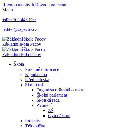
Rovnou na obsah
Rovnou na menu
Menu
+420 565 443 620
reditel@zspacov.cz
Základní škola
Pacov
Základní škola
Pacov
Škola
Povinné informace
E-podatelna
Úřední deska
Školní rok
Organizace školního roku
Školní parlament
Školská rada
Zvonění
ZŠ
Gymnázium
Projekty
Tělocvična