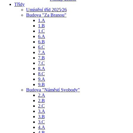
Třídy
Umístění tříd 2025⁄26
Budova "Za Branou"
1.A
1.B
1.C
6.A
6.B
6.C
7.A
7.B
7.C
8.A
8.C
9.A
9.B
Budova "Náměstí Svobody"
2.A
2.B
2.C
3.A
3.B
3.C
4.A
4.B