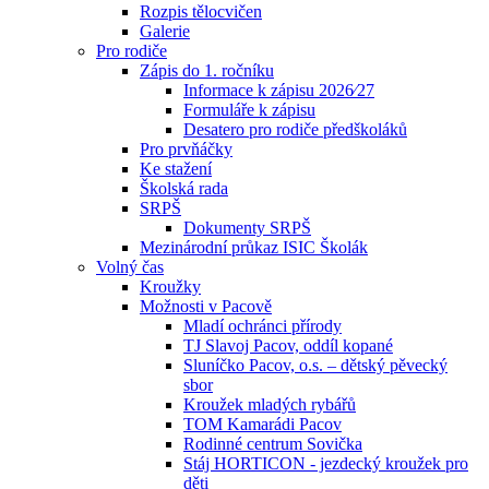
Rozpis tělocvičen
Galerie
Pro rodiče
Zápis do 1. ročníku
Informace k zápisu 2026⁄27
Formuláře k zápisu
Desatero pro rodiče předškoláků
Pro prvňáčky
Ke stažení
Školská rada
SRPŠ
Dokumenty SRPŠ
Mezinárodní průkaz ISIC Školák
Volný čas
Kroužky
Možnosti v Pacově
Mladí ochránci přírody
TJ Slavoj Pacov, oddíl kopané
Sluníčko Pacov, o.s. – dětský pěvecký
sbor
Kroužek mladých rybářů
TOM Kamarádi Pacov
Rodinné centrum Sovička
Stáj HORTICON - jezdecký kroužek pro
děti