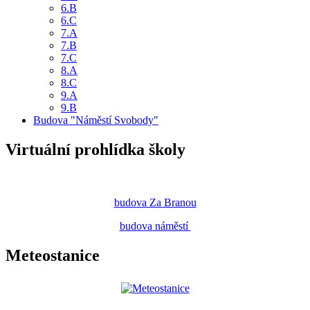
6.B
6.C
7.A
7.B
7.C
8.A
8.C
9.A
9.B
Budova "Náměstí Svobody"
Virtuální prohlídka školy
budova Za Branou
budova náměstí
Meteostanice