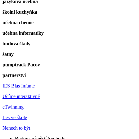
jazyková učebna
školní kuchyňka
učebna chemie
učebna informatiky
budova školy
šatny
pumptrack Pacov
partnerství
IES Blas Infante
Učíme interaktivně
eTwinning
Les ve škole
Nenech to být
Budova náměstí Svobody