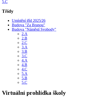
5.C
Třídy
Umístění tříd 2025⁄26
Budova "Za Branou"
Budova "Náměstí Svobody"
2.A
2.B
2.C
3.A
3.B
3.C
4.A
4.B
4.C
5.A
5.B
5.C
Virtuální prohlídka školy