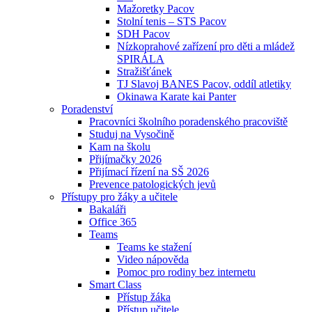
Mažoretky Pacov
Stolní tenis – STS Pacov
SDH Pacov
Nízkoprahové zařízení pro děti a mládež
SPIRÁLA
Stražišťánek
TJ Slavoj BANES Pacov, oddíl atletiky
Okinawa Karate kai Panter
Poradenství
Pracovníci školního poradenského pracoviště
Studuj na Vysočině
Kam na školu
Přijímačky 2026
Přijímací řízení na SŠ 2026
Prevence patologických jevů
Přístupy pro žáky a učitele
Bakaláři
Office 365
Teams
Teams ke stažení
Video nápověda
Pomoc pro rodiny bez internetu
Smart Class
Přístup žáka
Přístup učitele