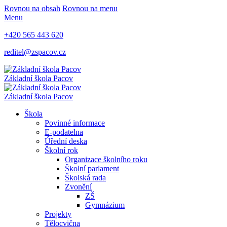
Rovnou na obsah
Rovnou na menu
Menu
+420 565 443 620
reditel@zspacov.cz
Základní škola
Pacov
Základní škola
Pacov
Škola
Povinné informace
E-podatelna
Úřední deska
Školní rok
Organizace školního roku
Školní parlament
Školská rada
Zvonění
ZŠ
Gymnázium
Projekty
Tělocvična