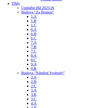
Třídy
Umístění tříd 2025⁄26
Budova "Za Branou"
1.A
1.B
1.C
6.A
6.B
6.C
7.A
7.B
7.C
8.A
8.C
9.A
9.B
Budova "Náměstí Svobody"
2.A
2.B
2.C
3.A
3.B
3.C
4.A
4.B