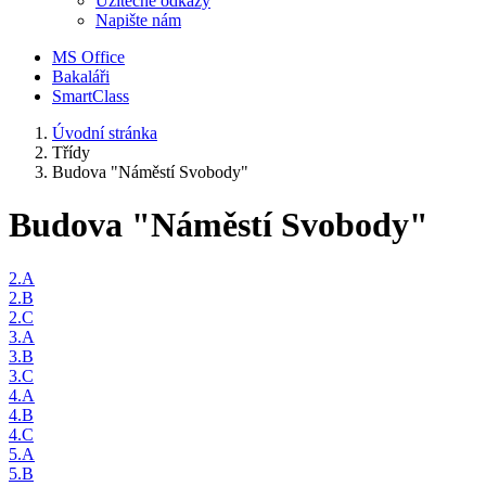
Užitečné odkazy
Napište nám
MS Office
Bakaláři
SmartClass
Úvodní stránka
Třídy
Budova "Náměstí Svobody"
Budova "Náměstí Svobody"
2.A
2.B
2.C
3.A
3.B
3.C
4.A
4.B
4.C
5.A
5.B