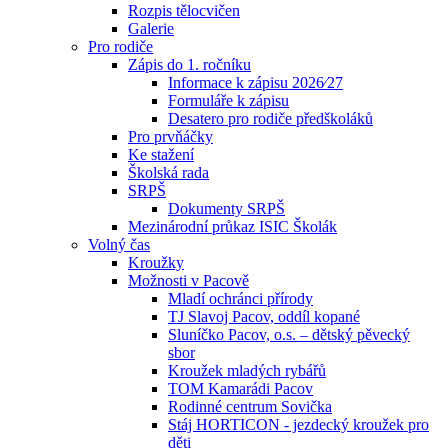
Rozpis tělocvičen
Galerie
Pro rodiče
Zápis do 1. ročníku
Informace k zápisu 2026⁄27
Formuláře k zápisu
Desatero pro rodiče předškoláků
Pro prvňáčky
Ke stažení
Školská rada
SRPŠ
Dokumenty SRPŠ
Mezinárodní průkaz ISIC Školák
Volný čas
Kroužky
Možnosti v Pacově
Mladí ochránci přírody
TJ Slavoj Pacov, oddíl kopané
Sluníčko Pacov, o.s. – dětský pěvecký
sbor
Kroužek mladých rybářů
TOM Kamarádi Pacov
Rodinné centrum Sovička
Stáj HORTICON - jezdecký kroužek pro
děti