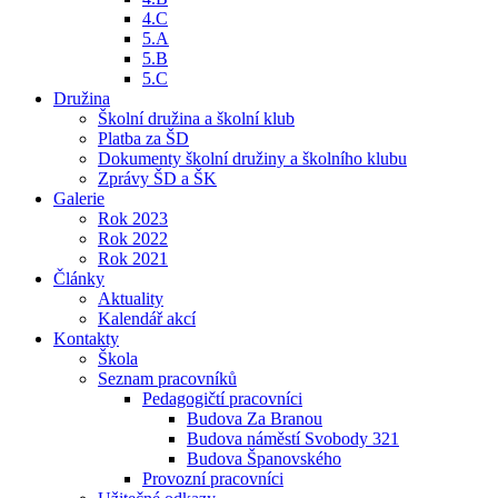
4.C
5.A
5.B
5.C
Družina
Školní družina a školní klub
Platba za ŠD
Dokumenty školní družiny a školního klubu
Zprávy ŠD a ŠK
Galerie
Rok 2023
Rok 2022
Rok 2021
Články
Aktuality
Kalendář akcí
Kontakty
Škola
Seznam pracovníků
Pedagogičtí pracovníci
Budova Za Branou
Budova náměstí Svobody 321
Budova Španovského
Provozní pracovníci