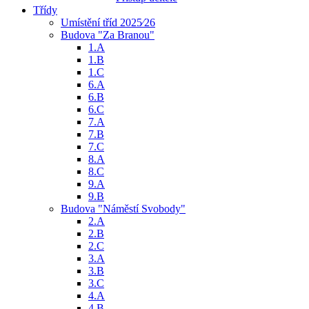
Třídy
Umístění tříd 2025⁄26
Budova "Za Branou"
1.A
1.B
1.C
6.A
6.B
6.C
7.A
7.B
7.C
8.A
8.C
9.A
9.B
Budova "Náměstí Svobody"
2.A
2.B
2.C
3.A
3.B
3.C
4.A
4.B