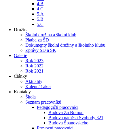
4.B
4.C
5.A
5.B
5.C
Družina
Školní družina a školní klub
Platba za ŠD
Dokumenty školní družiny a školního klubu
Zprávy ŠD a ŠK
Galerie
Rok 2023
Rok 2022
Rok 2021
Články
Aktuality
Kalendář akcí
Kontakty
Škola
Seznam pracovníků
Pedagogičtí pracovníci
Budova Za Branou
Budova náměstí Svobody 321
Budova Španovského
Provozní pracovníci