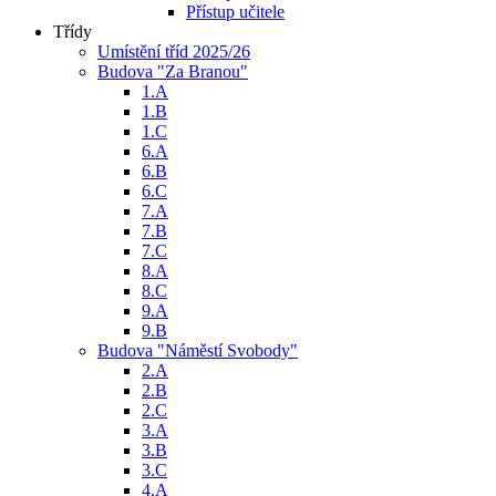
Přístup učitele
Třídy
Umístění tříd 2025/26
Budova "Za Branou"
1.A
1.B
1.C
6.A
6.B
6.C
7.A
7.B
7.C
8.A
8.C
9.A
9.B
Budova "Náměstí Svobody"
2.A
2.B
2.C
3.A
3.B
3.C
4.A