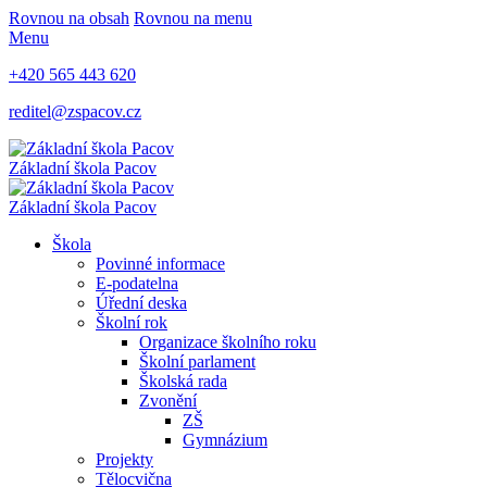
Rovnou na obsah
Rovnou na menu
Menu
+420 565 443 620
reditel@zspacov.cz
Základní škola
Pacov
Základní škola
Pacov
Škola
Povinné informace
E-podatelna
Úřední deska
Školní rok
Organizace školního roku
Školní parlament
Školská rada
Zvonění
ZŠ
Gymnázium
Projekty
Tělocvična