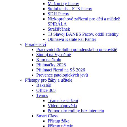
Mažoretky Pacov
Stolní tenis – STS Pacov
SDH Pacov
Nízkoprahové zařízení pro děti a mládež
SPIRÁLA
Stražišťánek
TJ Slavoj BANES Pacov, oddíl atletiky
Okinawa Karate kai Panter
Poradenství
Pracovníci školního poradenského pracoviště
Studuj na Vysočině
Kam na školu
Přijímačky 2026
Přijímací řízení na SŠ 2026
Prevence patologických jevů
Přístupy pro žáky a učitele
Bakaláři
Office 365
Teams
Teams ke stažení
Video nápověda
Pomoc pro rodiny bez internetu
Smart Class
Přístup žáka
Přístup učitele