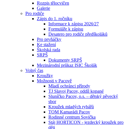
Rozpis tělocvičen
Galerie
Pro rodiče
Zápis do 1. ročníku
Informace k zápisu 2026⁄27
Formuláře k zápisu
Desatero pro rodiče předškoláků
Pro prvňáčky
Ke stažení
Školská rada
SRPŠ
Dokumenty SRPŠ
Mezinárodní průkaz ISIC Školák
Volný čas
Kroužky
Možnosti v Pacově
Mladí ochránci přírody
TJ Slavoj Pacov, oddíl kopané
Sluníčko Pacov, o.s. – dětský pěvecký
sbor
Kroužek mladých rybářů
TOM Kamarádi Pacov
Rodinné centrum Sovička
Stáj HORTICON - jezdecký kroužek pro
děti