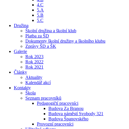
4.C
5.A
5.B
5.C
Družina
Školní družina a školní klub
Platba za ŠD
Dokumenty školní družiny a školního klubu
Zprávy ŠD a ŠK
Galerie
Rok 2023
Rok 2022
Rok 2021
Články
Aktuality
Kalendář akcí
Kontakty
Škola
Seznam pracovníků
Pedagogičtí pracovníci
Budova Za Branou
Budova náměstí Svobody 321
Budova Španovského
Provozní pracovníci