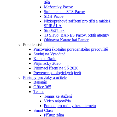
děti
Mažoretky Pacov
Stolní tenis – STS Pacov
SDH Pacov
Nízkoprahové zařízení pro děti a mládež
SPIRÁLA
Stražišťánek
TJ Slavoj BANES Pacov, oddíl atletiky
Okinawa Karate kai Panter
Poradenství
Pracovníci školního poradenského pracoviště
Studuj na Vysočině
Kam na školu
Přijímačky 2026
Přijímací řízení na SŠ 2026
Prevence patologických jevů
Přístupy pro žáky a učitele
Bakaláři
Office 365
Teams
Teams ke stažení
Video nápověda
Pomoc pro rodiny bez internetu
Smart Class
Přístup žáka