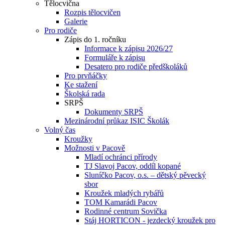
Tělocvična
Rozpis tělocvičen
Galerie
Pro rodiče
Zápis do 1. ročníku
Informace k zápisu 2026/27
Formuláře k zápisu
Desatero pro rodiče předškoláků
Pro prvňáčky
Ke stažení
Školská rada
SRPŠ
Dokumenty SRPŠ
Mezinárodní průkaz ISIC Školák
Volný čas
Kroužky
Možnosti v Pacově
Mladí ochránci přírody
TJ Slavoj Pacov, oddíl kopané
Sluníčko Pacov, o.s. – dětský pěvecký
sbor
Kroužek mladých rybářů
TOM Kamarádi Pacov
Rodinné centrum Sovička
Stáj HORTICON - jezdecký kroužek pro